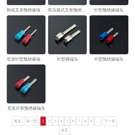
热缩叉形预绝缘端头（TU-JTK型）
双压接式叉形预绝缘端头（TU-JTK型）
针型预绝缘端头
尼龙针型预绝缘端头（TZ-JTK型）
针型裸端头
片型预绝缘端头
尼龙片形预绝缘端头
首页
前一页
1
2
3
4
5
6
7
8
9
...
下一页
末页