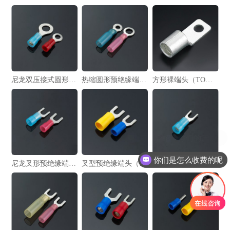
尼龙双压接式圆形预绝缘端头（TO-JTK型）
热缩圆形预绝缘端头（TO-JTK型）
方形裸端头（TO型）
你们是怎么收费的呢
尼龙叉形预绝缘端头（TU-JTK型）
叉型预绝缘端头（TU-JTK型）
尼龙双压接式叉形预绝缘端头（TU-JTK型）