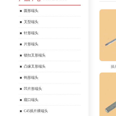
圆形端头
叉型端头
针形端头
片形端头
锁扣叉形端头
凸缘叉形端头
插片
钩形端头
凹片形端头
窥口端头
C45插片裸端头