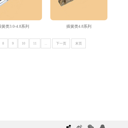
插簧类3.0-4.8系列
插簧类4.8系列
8
9
10
11
...
下一页
末页