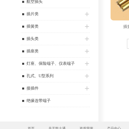
航空插头
插片类
插簧类
插簧
插头类
插座类
灯座、保险端子、仪表端子
孔式、U型系列
接插件
绝缘连带端子
首页
关于凯士通
资质荣誉
产品中心