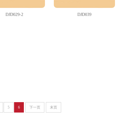
DJD029-2
DJD039
5
6
下一页
末页