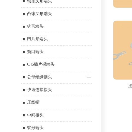
锁扣叉形端头
凸缘叉形端头
钩形端头
凹片形端头
窥口端头
C45插片裸端头
公母绝缘接头
快速连接接头
压线帽
中间接头
管形端头