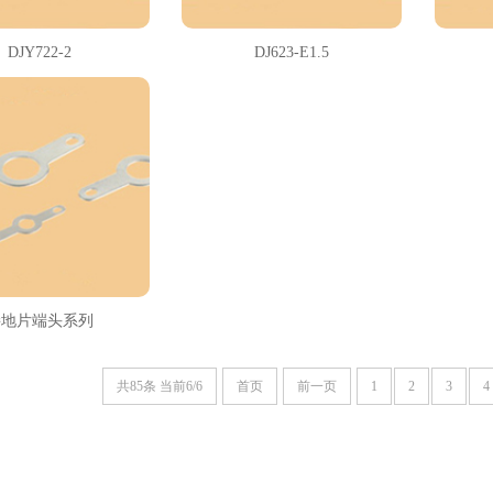
DJY722-2
DJ623-E1.5
接地片端头系列
共85条 当前6/6
首页
前一页
1
2
3
4