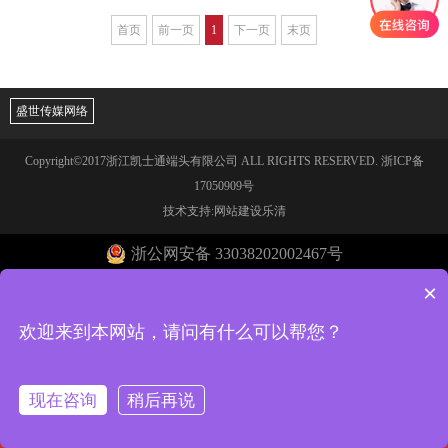
首页
前一页
1
下一页
末页
盛世传媒网络
Copyright©2017浙江凯士通端头有限公司 ALL RIGHTS RESERVED.
浙ICP备
17050909号
技术支持:网站建设乐清
浙公网安备 33038202002467号
×
欢迎来到本网站，请问有什么可以帮您？
现在咨询
稍后再说
回到首页
电话咨询
在线客服
一键导航