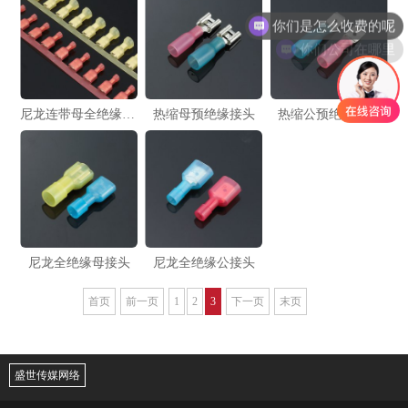
你们是怎么收费的呢
你们公司在哪里
尼龙连带母全绝缘接头
热缩母预绝缘接头
热缩公预绝缘接头
尼龙全绝缘母接头
尼龙全绝缘公接头
首页
前一页
1
2
3
下一页
末页
盛世传媒网络