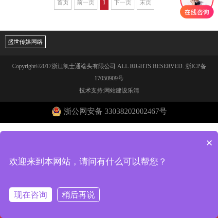
首页
前一页
1
下一页
末页
盛世传媒网络
Copyright©2017浙江凯士通端头有限公司 ALL RIGHTS RESERVED.
浙ICP备
17050909号
技术支持:网站建设乐清
浙公网安备 33038202002467号
×
欢迎来到本网站，请问有什么可以帮您？
现在咨询
稍后再说
回到首页
电话咨询
在线客服
一键导航