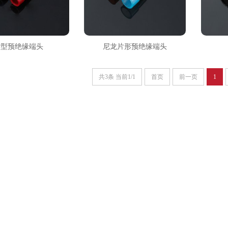
片型预绝缘端头
尼龙片形预绝缘端头
共3条 当前1/1
首页
前一页
1