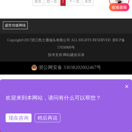
首页
前一页
1
下一页
末页
盛世传媒网络
Copyright©2017浙江凯士通端头有限公司 ALL RIGHTS RESERVED.
浙ICP备
17050909号
技术支持:网站建设乐清
浙公网安备 33038202002467号
×
欢迎来到本网站，请问有什么可以帮您？
现在咨询
稍后再说
回到首页
电话咨询
在线客服
一键导航